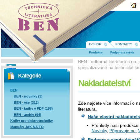
BEN -
technická
literatura
E-SHOP
KONTAKTY
Produkce
Podpora a servis
BEN - odborná literatura s.r.o.
specializované na technické kni
Vyhledávání
Kategorie
Nakladatelství
BEN
BEN - novinky (3)
BEN - vše (312)
Zde najdete více informací o na
literatura.
BEN - knihy v PDF (198)
BEN - archiv (94)
Naše vlastní nakladatel
Knihy pro elektrotechniky
Přehledy naší produkce:
Manuály JAK NA TO
Novinky
,
Připravujeme
,
V
Podpora a servis čtená