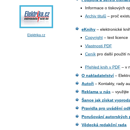
Informace o tiskových o
Archiv titulů
– proč exist
eKnihy
– elektronické kn
Elektrika.cz
Copyright
– text licence
Vlastnosti PDF
Ceník
pro další použití 
Přehled knih v PDF
– v 
O nakladatelství
– Elektr
Autoři
– Kontakty, rady a
Reklama u nás
– využijte
Šance jak získat vyproda
Pravidla pro uvádění odk
Porušování autorských 
Vědecká redakční rada