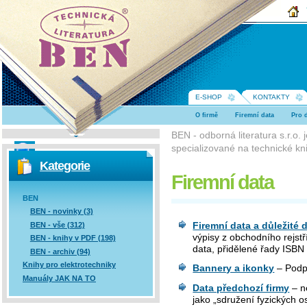
BEN -
technická
literatura
E-SHOP
KONTAKTY
O firmě
Firemní data
Pro 
BEN - odborná literatura s.r.o.
specializované na technické kni
Vyhledávání
Kategorie
Firemní data
BEN
BEN - novinky (3)
Firemní data a důležité
BEN - vše (312)
výpisy z obchodního rejstř
BEN - knihy v PDF (198)
data, přidělené řady ISB
BEN - archiv (94)
Knihy pro elektrotechniky
Bannery a ikonky
– Podpo
Manuály JAK NA TO
Data předchozí firmy
– ne
jako „sdružení fyzických o