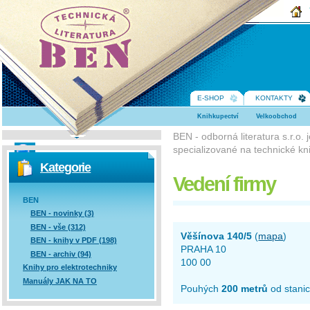
BEN -
technická
literatura
E-SHOP
KONTAKTY
Knihkupectví
Velkoobchod
BEN - odborná literatura s.r.o.
specializované na technické kni
Vyhledávání
Kategorie
Vedení firmy
BEN
BEN - novinky (3)
BEN - vše (312)
Věšínova 140/5
(
mapa
)
BEN - knihy v PDF (198)
PRAHA 10
BEN - archiv (94)
100 00
Knihy pro elektrotechniky
Manuály JAK NA TO
Pouhých
200 metrů
od stanic