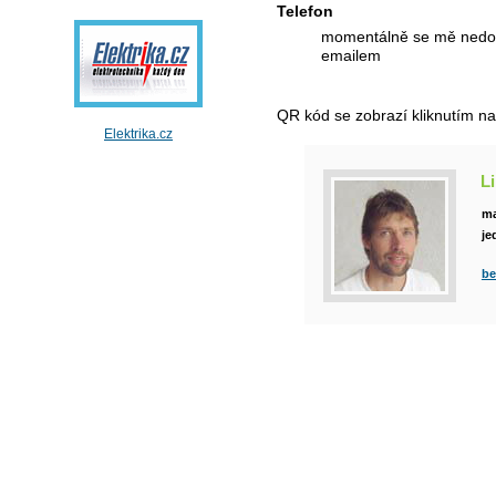
Telefon
momentálně se mě nedov
emailem
QR kód se zobrazí kliknutím na 
Elektrika.cz
L
ma
je
be