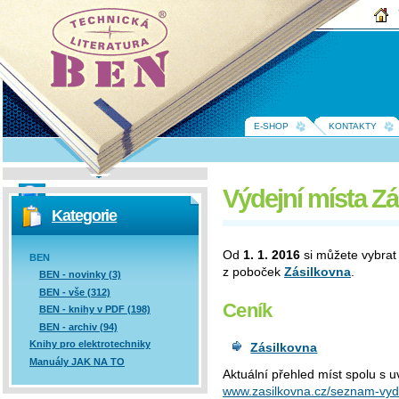
BEN -
technická
literatura
E-SHOP
KONTAKTY
Výdejní místa Z
Vyhledávání
Kategorie
Od
1. 1. 2016
si můžete vybrat
BEN
z poboček
Zásilkovna
.
BEN - novinky (3)
BEN - vše (312)
Ceník
BEN - knihy v PDF (198)
BEN - archiv (94)
Knihy pro elektrotechniky
Zásilkovna
Manuály JAK NA TO
Aktuální přehled míst spolu s u
www.zasil­kovna.cz/seznam-vyd