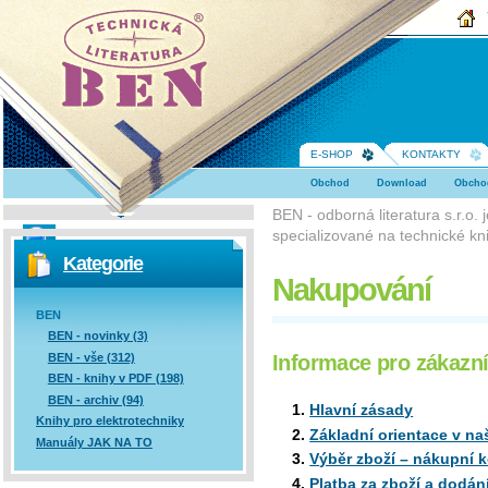
BEN -
technická
literatura
E-SHOP
KONTAKTY
Obchod
Download
Obcho
BEN - odborná literatura s.r.o.
specializované na technické kni
Vyhledávání
Kategorie
Nakupování
BEN
BEN - novinky (3)
Informace pro zákazn
BEN - vše (312)
BEN - knihy v PDF (198)
BEN - archiv (94)
Hlavní zásady
Knihy pro elektrotechniky
Základní orientace v n
Manuály JAK NA TO
Výběr zboží – nákupní 
Platba za zboží a dodán