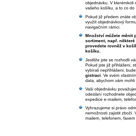
objednávku. V kterémkoli
vašeho košíku, a to co do 
Pokud již předem znáte obj
využít objednávkový formu
navigačním rámci.
Množství můžete měnit p
sortiment, např. některé
provedete rovněž v koš
košíku.
Jestliže jste se rozhodli v
Pokud jste již přihlášeni,
vybírali nepřihlášeni, bud
gistraci
. Ve svém vlastní
data, abychom vám mohli z
Vaši objednávku považuje
odeslání rozhodnete objed
expedice e-mailem, telef
Vyhrazujeme si právo odm
nemožnosti zajistit zboží
mailem, telefonem, faxem 