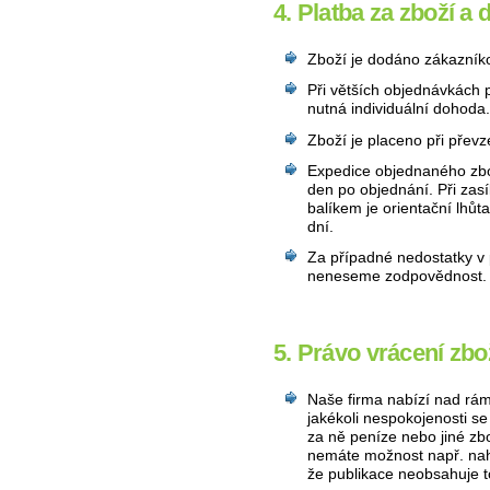
4. Platba za zboží a 
Zboží je dodáno zákazníko
Při větších objednávkách 
nutná individuální dohoda
Zboží je placeno při převz
Expedice objednaného zbož
den po objednání. Při zas
balíkem je orientační lhů
dní.
Za případné nedostatky v
neneseme zodpovědnost.
5. Právo vrácení zb
Naše firma nabízí nad rám
jakékoli nespokojenosti se
za ně peníze nebo jiné zbo
nemáte možnost např. nah
že publikace neobsahuje to