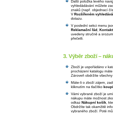
Další položka levého nav
vyhledádávání můžete zadat
znaků (např. objednací čí
V
Rozšířeném vyhledává
dotazu.
V poslední sekci menu js
Reklamační řád
,
Kontakt
uvedeny stručně a srozumi
přečetli.
3. Výběr zboží – nák
Zboží je uspořádáno v ka
procházení katalogu máte 
Zároveň obdržíte všechny
Máte-li o zboží zájem, za
kliknutím na tlačítko
koupi
Vámi vybrané zboží je umí
nákupu máte možnost zkon
odkaz
Nákupní košík
, kt
Obdržíte tak okamžitě inf
vybraného zboží. Poté můž