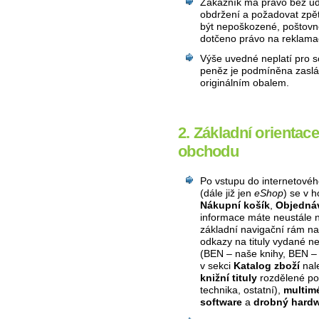
Zákazník má právo bez udá
obdržení a požadovat zpět
být nepoškozené, poštovn
dotčeno právo na reklama
Výše uvedné neplatí pro 
peněz je podmíněna zaslá
originálním obalem.
2. Základní orienta
obchodu
Po vstupu do internetovéh
(dále již jen
eShop
) se v 
Nákupní košík
,
Objedná
informace máte neustále na
základní navigační rám na
odkazy na tituly vydané n
(BEN – naše knihy, BEN – 
v sekci
Katalog zboží
nal
knižní tituly
rozdělené pod
technika, ostatní),
multim
software
a
drobný hard