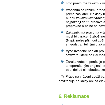
Toto právo má zákazník ve
Vrácením se rozumí předá
přímo zasílateli. Náklady
budou zákazníkovi vrácen
nejpozději do tří pracovn
přepravné a balné se nevr
Zákazník má právo na vrá
musí být vrácené zboží ne
(Např. nelze přijmout zpě
s neodstranitelnými otisk
Výše uvedené neplatí pro s
software, které se řídí vl
Záruka vrácení peněz je 
s neporušeným originální
obal dokud si nebudete zcel
*)
Právo na vrácení zboží be
nevztahuje na knihy ani na elek
6. Reklamace