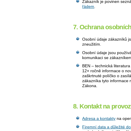
Zákazník je povinen sezn
řádem
.
7. Ochrana osobních
Osobní údaje zákazníků j
zneužitím.
Osobní údaje jsou používá
komunikaci se zákazníke
BEN – technická literatur
12× ročně informace o nov
zaškrtnuté políčko o zasí
zákazníka tyto informace 
Zákona.
8. Kontakt na provoz
Adresa a kontakty
na operá
Firemní data a důležité d