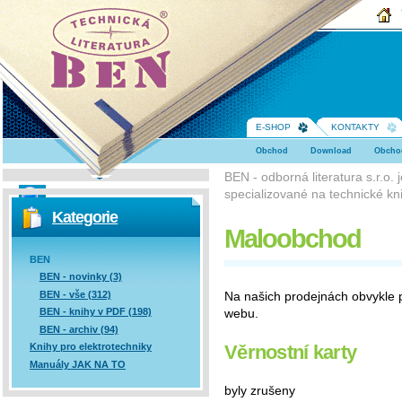
BEN -
technická
literatura
E-SHOP
KONTAKTY
Obchod
Download
Obcho
BEN - odborná literatura s.r.o.
specializované na technické kni
Vyhledávání
Kategorie
Maloobchod
BEN
BEN - novinky (3)
BEN - vše (312)
Na našich prodejnách obvykle 
webu.
BEN - knihy v PDF (198)
BEN - archiv (94)
Věrnostní karty
Knihy pro elektrotechniky
Manuály JAK NA TO
byly zrušeny