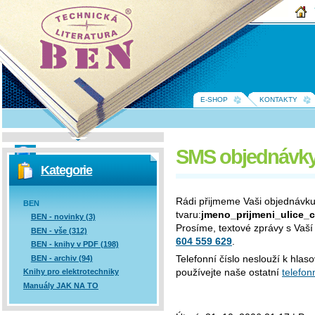
BEN -
technická
literatura
E-SHOP
KONTAKTY
SMS objednávk
Vyhledávání
Kategorie
Rádi přijmeme Vaši objednávku 
BEN
tvaru:
jmeno_prij­meni_ulice_c
BEN - novinky (3)
Prosíme, textové zprávy s Vaší 
BEN - vše (312)
604 559 629
.
BEN - knihy v PDF (198)
Telefonní číslo neslouží k hla
BEN - archiv (94)
používejte naše ostatní
telefonn
Knihy pro elektrotechniky
Manuály JAK NA TO